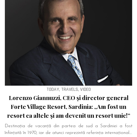
TODAY, TRAVELS, VIDEO
Lorenzo Giannuzzi, CEO și director general
Forte Village Resort, Sardinia: „Am fost un
resort ca altele și am devenit un resort unic!”
Destinația de vacanță din partea de sud a Sardiniei a fost
înființată în 1970, iar de atunci reprezintă referința internațional…