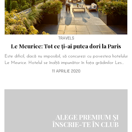
TRAVELS
Le Meurice: Tot ce ți-ai putea dori la Paris
Este dificil, dacă nu imposibil, să concurezi cu povestea hotelului
Le Meurice. Hotelul se înalță impunător în fața grădinilor Les…
11 APRILIE 2020
MISTERWATCH CLUB
ALEGE PREMIUM ȘI
ÎNSCRIE-TE ÎN CLUB