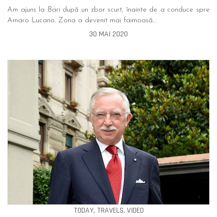
Am ajuns la Bari după un zbor scurt, înainte de a conduce spre
Amaro Lucano. Zona a devenit mai faimoasă…
30 MAI 2020
TODAY, TRAVELS, VIDEO